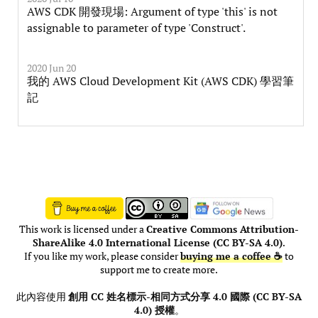
AWS CDK 開發現場: Argument of type 'this' is not
assignable to parameter of type 'Construct'.
2020 Jun 20
我的 AWS Cloud Development Kit (AWS CDK) 學習筆
記
This work is licensed under a
Creative Commons Attribution-
ShareAlike 4.0 International License (CC BY-SA 4.0)
.
If you like my work, please consider
buying me a coffee ☕
to
support me to create more.
此內容使用
創用 CC 姓名標示-相同方式分享 4.0 國際 (CC BY-SA
4.0) 授權
。