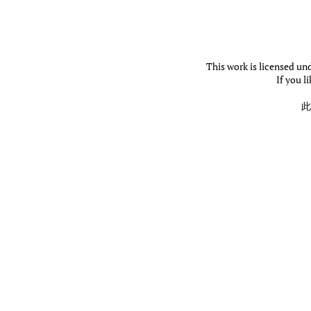
This work is licensed un
If you l