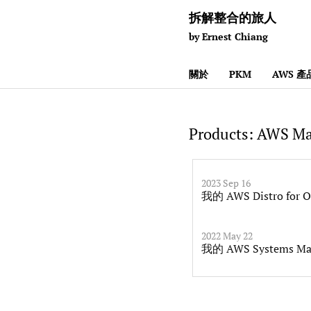
拆解整合的旅人
by Ernest Chiang
關於
PKM
AWS 
Products: AWS M
2023 Sep 16
我的 AWS Distro for
2022 May 22
我的 AWS Systems M