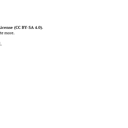
icense (CC BY-SA 4.0)
.
te more.
權
。