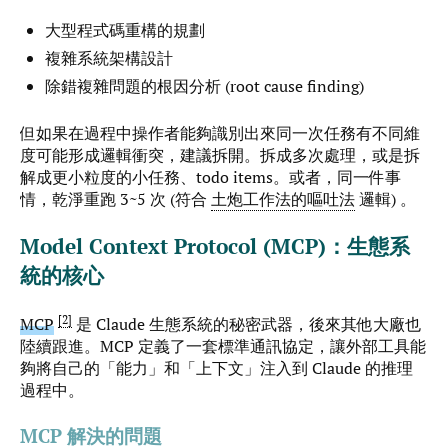
大型程式碼重構的規劃
複雜系統架構設計
除錯複雜問題的根因分析 (root cause finding)
但如果在過程中操作者能夠識別出來同一次任務有不同維
度可能形成邏輯衝突，建議拆開。拆成多次處理，或是拆
解成更小粒度的小任務、todo items。或者，同一件事
情，乾淨重跑 3~5 次 (符合
土炮工作法的嘔吐法
邏輯) 。
Model Context Protocol (MCP)：生態系
統的核心
2
MCP
是 Claude 生態系統的秘密武器，後來其他大廠也
陸續跟進。MCP 定義了一套標準通訊協定，讓外部工具能
夠將自己的「能力」和「上下文」注入到 Claude 的推理
過程中。
MCP 解決的問題