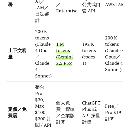
AI／
署
／
公共或自
AWS IAM
IAM／
Enterprise
管 API
日誌審
計
200 K
tokens
200 K
(Claude
1 M
192 K
tokens
上下文容
4 Opus
tokens
tokens
(Claude 4
量
／
(Gemini
(codex-
Opus／
Claude
2.5 Pro)
1)
Claude 4
4
Sonnet)
Sonnet)
整合
Pro
$20,
個人免
ChatGPT
Max
Free／
定價／免
費；標準
Plus 或
$100,
Pro $19
費層
／企業版
API 按量
$200 訂
訂閱
訂閱
計費
閱 / API