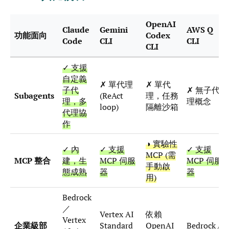
OpenAI
Claude
Gemini
AWS Q
功能面向
Codex
Code
CLI
CLI
CLI
✓ 支援
自定義
✗ 單代理
✗ 單代
子代
✗ 無子代
Subagents
(ReAct
理，任務
理，多
理概念
loop)
隔離沙箱
代理協
作
◑ 實驗性
✓ 內
✓ 支援
✓ 支援
MCP (需
MCP 整合
建，生
MCP 伺服
MCP 伺服
手動啟
態成熟
器
器
用)
Bedrock
／
Vertex AI
依賴
Vertex
企業級部
Standard
OpenAI
Bedrock /