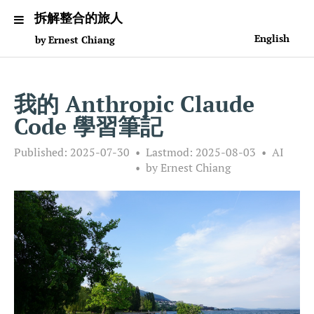
拆解整合的旅人
English
by Ernest Chiang
我的 Anthropic Claude
Code 學習筆記
Published:
2025-07-30
Lastmod:
2025-08-03
AI
by Ernest Chiang