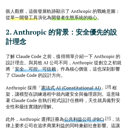
個人觀察，這個發展軌跡顯示了 Anthropic 的戰略意圖：
從
單一開發工具
演化為
開發者生態系統的核心
。
2. Anthropic 的背景：安全優先的設
計理念
了解 Claude Code 之前，值得簡單介紹一下 Anthropic 的
設計理念。與其他 AI 公司不同，Anthropic 從創立之初就
將「
安全、可控、可信賴
」作為核心價值，這也深刻影響
了 Claude Code 的設計方向。
10
Anthropic 採用「
憲法式 AI (Constitutional AI)
」
框
架，讓模型在訓練過程中就內建安全與倫理原則。這意味
著 Claude Code 在執行程式設計任務時，天生就具備對安
全性和最佳實踐的理解。
11
此外，Anthropic 選擇註冊為
公共利益公司 (PBC)
，法
律上要求公司在追求商業利益的同時兼顧社會影響。這讓