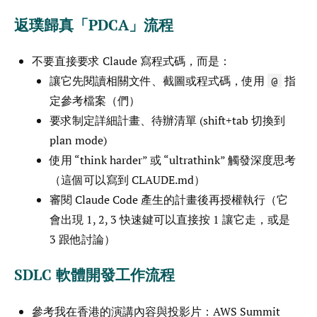
返璞歸真「PDCA」流程
不要直接要求 Claude 寫程式碼，而是：
讓它先閱讀相關文件、截圖或程式碼，使用
指
@
定參考檔案（們）
要求制定詳細計畫、待辦清單 (shift+tab 切換到
plan mode)
使用 “think harder” 或 “ultrathink” 觸發深度思考
（這個可以寫到 CLAUDE.md）
審閱 Claude Code 產生的計畫後再授權執行（它
會出現 1, 2, 3 快速鍵可以直接按 1 讓它走，或是
3 跟他討論）
SDLC 軟體開發工作流程
參考我在香港的演講內容與投影片：
AWS Summit