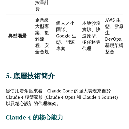
按量計
費
企業級
AWS 生
個人／小
本地沙箱
大型專
態、雲原
團隊、
實驗、快
案、複
生
典型場景
Google 生
速原型、
雜流
DevOps、
態、開源
多任務雲
程、安
基礎架構
專案
代理
全合規
整合
5. 底層技術簡介
從使用者角度來看，Claude Code 的強大表現來自於
Claude 4 模型家族 (Claude 4 Opus 和 Claude 4 Sonnet)
以及精心設計的代理框架。
Claude 4 的核心能力