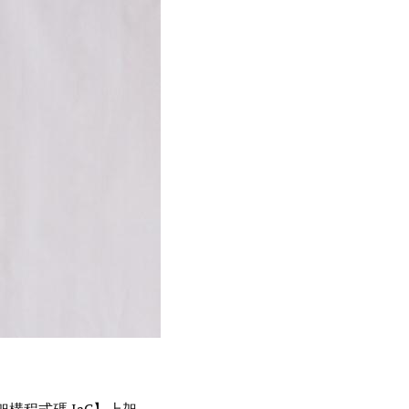
構程式碼 IaC
】上架