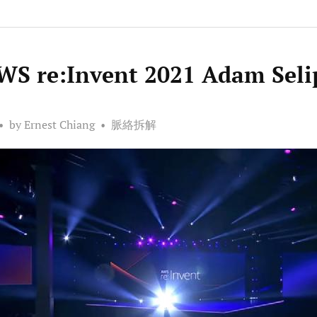
 re:Invent 2021 Adam Seli
by Ernest Chiang
脈絡拆解