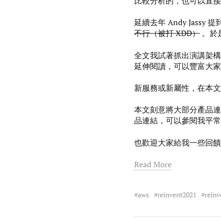
比較分析的，也可以直接
延續去年 Andy Jassy 
不行（被打 XDD）
。於
全文我試著抓出演講架構
延伸閱讀，可以豐富大家
新服務或新屬性，在本
本文刻意將大部分產品連
品連結，可以參閱我平
也歡迎大家給我一些回饋
Read More
aws
reinvent2021
reinv