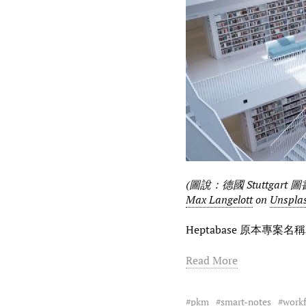
(圖說：德國 Stuttga
Max Langelott
on
Unspla
Heptabase 原本專案名
Read More
pkm
smart-notes
work