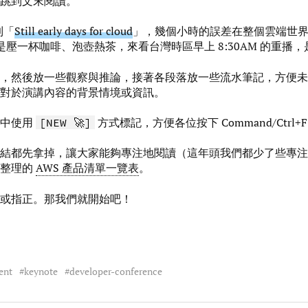
跳到文末閱讀。
提到「
Still early days for cloud
」，幾個小時的誤差在整個雲端世
是壓一杯咖啡、泡壺熱茶，來看台灣時區早上 8:30AM 的重播
，然後放一些觀察與推論，接著各段落放一些流水筆記，方便未
對於演講內容的背景情境或資訊。
文中使用
方式標記，方便各位按下 Command/Ctrl+
[NEW 🚀]
結都先拿掉，讓大家能夠專注地閱讀（這年頭我們都少了些專注
常整理的
AWS 產品清單一覽表
。
或指正。那我們就開始吧！
ent
keynote
developer-conference