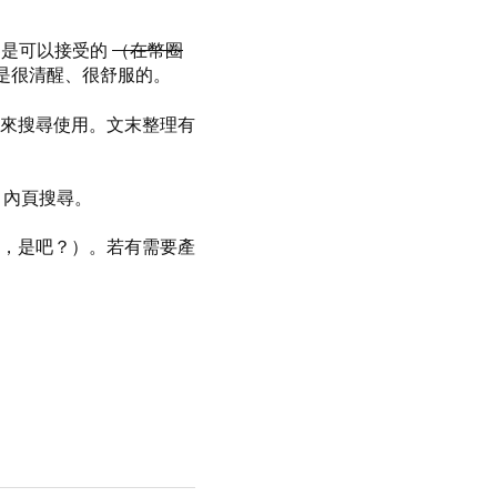
界是可以接受的
（在幣圈
，是很清醒、很舒服的。
來搜尋使用。文末整理有
F 內頁搜尋。
，是吧？）。若有需要產