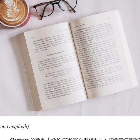
on
Unsplash
)
之一，
Clarence
的新書【
AWS CDK 完全學習手冊：打造雲端基礎架