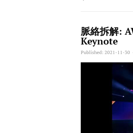
脈絡拆解: AWS
Keynote
Published:
2021-11-30