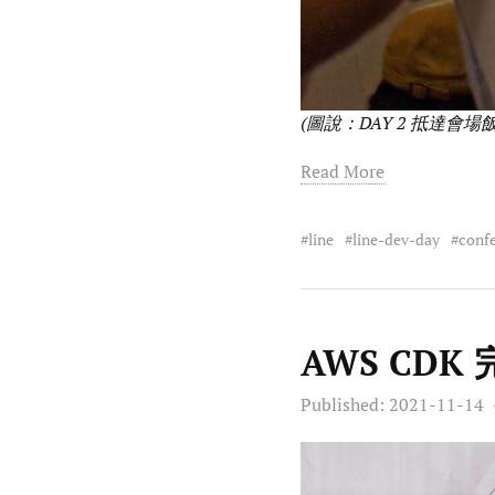
(圖說：DAY 2 抵達
Read More
line
line-dev-day
conf
AWS CD
Published:
2021-11-14