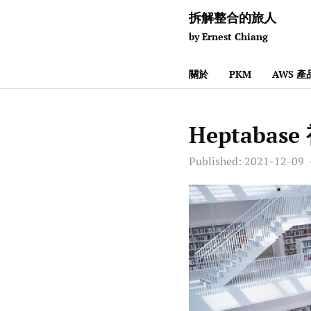
拆解整合的旅人
by Ernest Chiang
關於
PKM
AWS 
Heptabas
Published:
2021-12-09