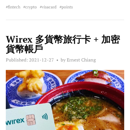
fintech
crypto
visacard
points
Wirex 多貨幣旅行卡 + 加密
貨幣帳戶
Published:
2021-12-27
by Ernest Chiang