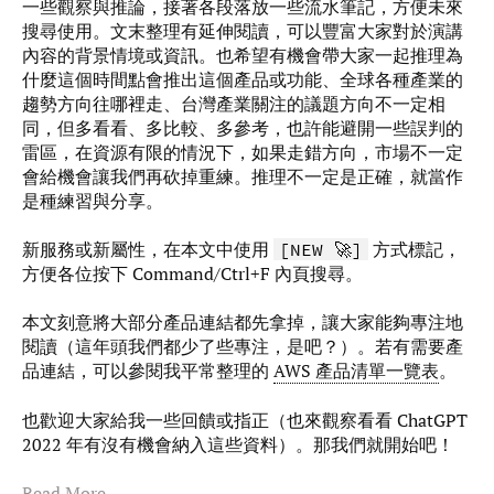
一些觀察與推論，接著各段落放一些流水筆記，方便未來
搜尋使用。文末整理有延伸閱讀，可以豐富大家對於演講
內容的背景情境或資訊。也希望有機會帶大家一起推理為
什麼這個時間點會推出這個產品或功能、全球各種產業的
趨勢方向往哪裡走、台灣產業關注的議題方向不一定相
同，但多看看、多比較、多參考，也許能避開一些誤判的
雷區，在資源有限的情況下，如果走錯方向，市場不一定
會給機會讓我們再砍掉重練。推理不一定是正確，就當作
是種練習與分享。
新服務或新屬性，在本文中使用
方式標記，
[NEW 🚀]
方便各位按下 Command/Ctrl+F 內頁搜尋。
本文刻意將大部分產品連結都先拿掉，讓大家能夠專注地
閱讀（這年頭我們都少了些專注，是吧？）。若有需要產
品連結，可以參閱我平常整理的
AWS 產品清單一覽表
。
也歡迎大家給我一些回饋或指正（也來觀察看看 ChatGPT
2022 年有沒有機會納入這些資料）。那我們就開始吧！
Read More