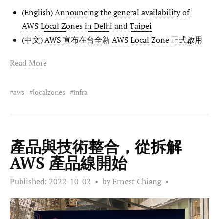
(English)
Announcing the general availability of
AWS Local Zones in Delhi and Taipei
(中文)
AWS 宣布在台全新 AWS Local Zone 正式啟用
Read More
aws
localzones
infra
產品與技術整合，從拆解
AWS 產品線開始
Published:
2022-10-02
by Ernest Chiang