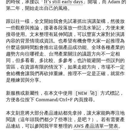
的時候，承接以「
It’s still early days
」開場，而 Adam 的
第二年，開始走出自己的風格。
跟以往一樣，全文開始我會先試著抓出演講架構，然後放
一些觀察與推論，接著各段落放一些流水筆記，方便未來
搜尋使用。文末整理有延伸閱讀，可以豐富大家對於演講
內容的背景情境或資訊。也希望有機會帶大家一起推理為
什麼這個時間點會推出這個產品或功能、全球各種產業的
趨勢方向往哪裡走、台灣產業關注的議題方向不一定相
同，但多看看、多比較、多參考，也許能避開一些誤判的
雷區，在資源有限的情況下，如果走錯方向，市場不一定
會給機會讓我們再砍掉重練。推理不一定是正確，就當作
是種練習與分享。
新服務或新屬性，在本文中使用
方式標記，
[NEW 🚀]
方便各位按下 Command/Ctrl+F 內頁搜尋。
本文刻意將大部分產品連結都先拿掉，讓大家能夠專注地
閱讀（這年頭我們都少了些專注，是吧？）。若有需要產
品連結，可以參閱我平常整理的
AWS 產品清單一覽表
。