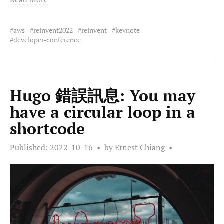
aws
reinvent2022
reinvent
keynote
developer-conference
Hugo 錯誤訊息: You may
have a circular loop in a
shortcode
Published:
2022-10-16
by Ernest Chiang