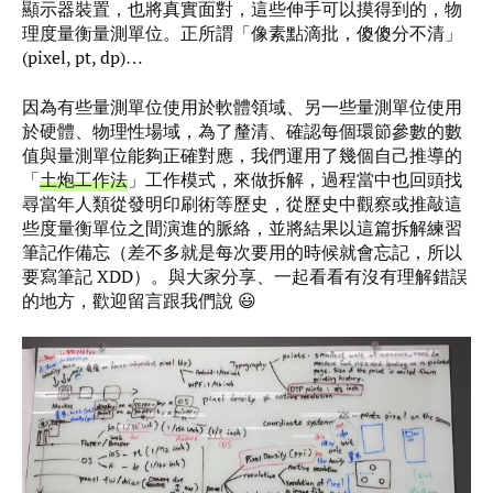
顯示器裝置，也將真實面對，這些伸手可以摸得到的，物
理度量衡量測單位。正所謂「像素點滴批，傻傻分不清」
(pixel, pt, dp)…
因為有些量測單位使用於軟體領域、另一些量測單位使用
於硬體、物理性場域，為了釐清、確認每個環節參數的數
值與量測單位能夠正確對應，我們運用了幾個自己推導的
「
土炮工作法
」工作模式，來做拆解，過程當中也回頭找
尋當年人類從發明印刷術等歷史，從歷史中觀察或推敲這
些度量衡單位之間演進的脈絡，並將結果以這篇拆解練習
筆記作備忘（差不多就是每次要用的時候就會忘記，所以
要寫筆記 XDD）。與大家分享、一起看看有沒有理解錯誤
的地方，歡迎留言跟我們說 😃