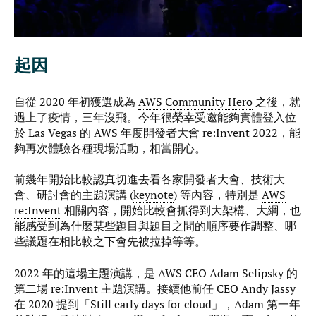
起因
自從 2020 年初獲選成為
AWS Community Hero
之後，就
遇上了疫情，三年沒飛。今年很榮幸受邀能夠實體登入位
於 Las Vegas 的 AWS 年度開發者大會 re:Invent 2022，能
夠再次體驗各種現場活動，相當開心。
前幾年開始比較認真切進去看各家開發者大會、技術大
會、研討會的主題演講 (
keynote
) 等內容，特別是
AWS
re:Invent
相關內容，開始比較會抓得到大架構、大綱，也
能感受到為什麼某些題目與題目之間的順序要作調整、哪
些議題在相比較之下會先被拉掉等等。
2022 年的這場主題演講，是 AWS CEO Adam Selipsky 的
第二場 re:Invent 主題演講。接續他前任 CEO Andy Jassy
在 2020 提到「
Still early days for cloud
」，Adam 第一年