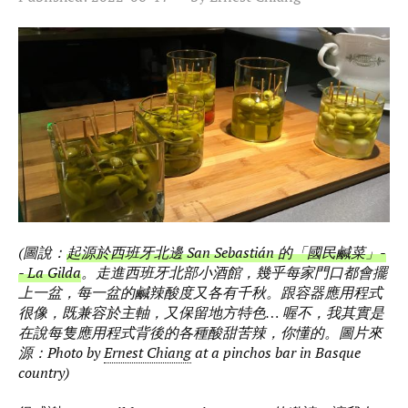
(圖說：
起源於西班牙北邊 San Sebastián 的「國民鹹菜」-
- La Gilda
。走進西班牙北部小酒館，幾乎每家門口都會擺
上一盆，每一盆的鹹辣酸度又各有千秋。跟容器應用程式
很像，既兼容於主軸，又保留地方特色… 喔不，我其實是
在說每隻應用程式背後的各種酸甜苦辣，你懂的。圖片來
源：Photo by
Ernest Chiang
at a pinchos bar in Basque
country)