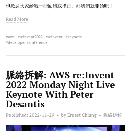
也歡迎大家給我一些回饋或指正。那我們就開始吧！
Read More
aws
reinvent2022
reinvent
keynote
developer-conference
脈絡拆解: AWS re:Invent
2022 Monday Night Live
Keynote With Peter
Desantis
Published:
2022-11-29
by Ernest Chiang
脈絡拆解