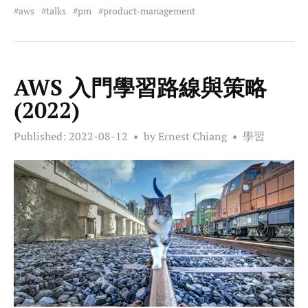
aws
talks
pm
product-management
AWS 入門學習路線與策略
(2022)
Published:
2022-08-12
by Ernest Chiang
學習