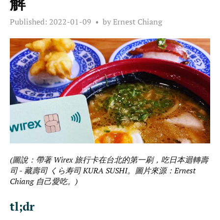
解
Published:
2022-01-09
by Ernest Chiang
(圖說：帶著 Wirex 旅行卡在台北的第一刷，吃日本迴轉壽
司 - 藏壽司 くら寿司 KURA SUSHI。圖片來源：Ernest
Chiang 自己愛吃。)
tl;dr