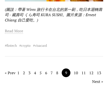
(圖說：帶著 Wirex 旅行卡在台北的第一刷，吃日本迴轉壽
司 - 藏壽司 くら寿司 KURA SUSHI。圖片來源：Ernest
Chiang 自己愛吃。)
Read More
fintech
crypto
visacard
« Prev
1
2
3
4
5
6
7
8
9
10
11
12
13
Next »