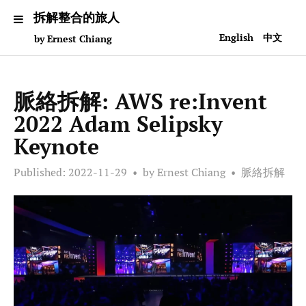
拆解整合的旅人
English
中文
by Ernest Chiang
脈絡拆解: AWS re:Invent
2022 Adam Selipsky
Keynote
Published:
2022-11-29
by Ernest Chiang
脈絡拆解