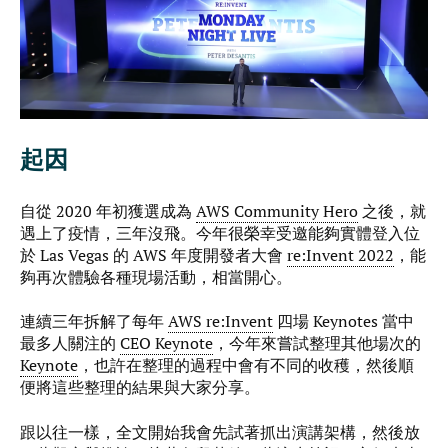
起因
自從 2020 年初獲選成為
AWS Community Hero
之後，就
遇上了疫情，三年沒飛。今年很榮幸受邀能夠實體登入位
於 Las Vegas 的 AWS 年度開發者大會
re:Invent 2022
，能
夠再次體驗各種現場活動，相當開心。
連續三年拆解了每年
AWS re:Invent
四場 Keynotes 當中
最多人關注的
CEO Keynote
，今年來嘗試整理其他場次的
Keynote
，也許在整理的過程中會有不同的收穫，然後順
便將這些整理的結果與大家分享。
跟以往一樣，全文開始我會先試著抓出演講架構，然後放