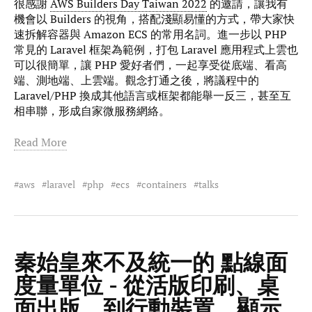
很感謝
AWS Builders Day Taiwan 2022
的邀請，讓我有
機會以 Builders 的視角，搭配淺顯易懂的方式，帶大家快
速拆解容器與 Amazon ECS 的常用名詞。進一步以 PHP
常見的 Laravel 框架為範例，打包 Laravel 應用程式上雲也
可以很簡單，讓 PHP 愛好者們，一起享受從底端、看高
端、測地端、上雲端。觀念打通之後，將議程中的
Laravel/PHP 換成其他語言或框架都能舉一反三，甚至互
相串聯，形成自家微服務網絡。
Read More
aws
laravel
php
ecs
containers
talks
秦始皇來不及統一的 點線面
度量單位 - 從活版印刷、桌
面出版、到行動裝置、顯示