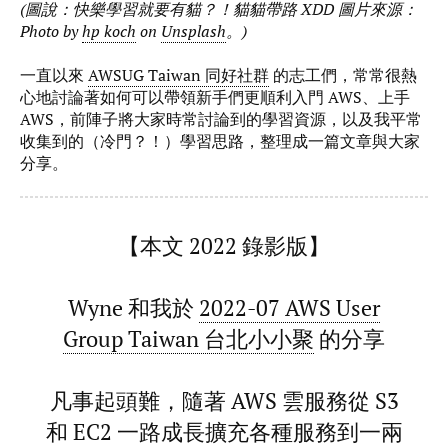
(圖說：快樂學習就要有貓？！貓貓帶路 XDD 圖片來源：
Photo by
hp koch
on
Unsplash
。)
一直以來
AWSUG Taiwan 同好社群
的志工們，常常很熱
心地討論著如何可以帶領新手們更順利入門 AWS、上手
AWS，前陣子將大家時常討論到的學習資源，以及我平常
收集到的（冷門？！）學習思路，整理成一篇文章與大家
分享。
【本文 2022 錄影版】
Wyne 和我於
2022-07 AWS User
Group Taiwan 台北小小聚
的分享
凡事起頭難，隨著 AWS 雲服務從 S3
和 EC2 一路成長擴充各種服務到一兩