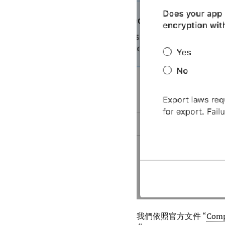
我們依照官方文件 “
Comp