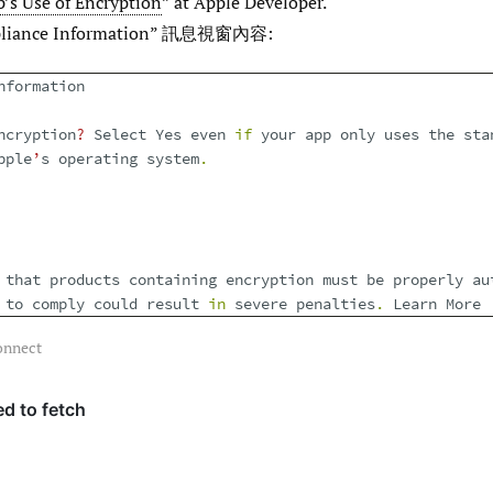
’s Use of Encryption
” at Apple Developer.
liance Information” 訊息視窗內容:
nformation
ncryption
?
Select
Yes
even
if
your
app
only
uses
the
sta
pple
’
s
operating
system
.
that
products
containing
encryption
must
be
properly
au
to
comply
could
result
in
severe
penalties
.
Learn
More
onnect