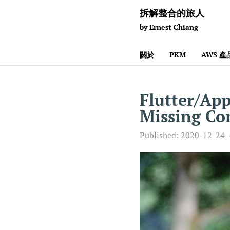
拆解整合的旅人
by Ernest Chiang
關於
PKM
AWS 
Flutter/Ap
Missing Co
Published:
2020-12-24