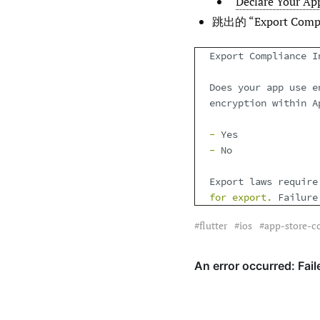
“
Declare Your App
跳出的 “Export Comp
Export
Compliance
I
Does
your
app
use
e
encryption
within
A
-
Yes
-
No
Export
laws
require
for
export
.
Failure
flutter
ios
app-store-c