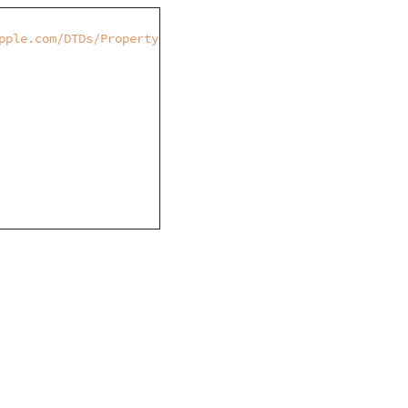
pple.com/DTDs/PropertyList-1.0.dtd">