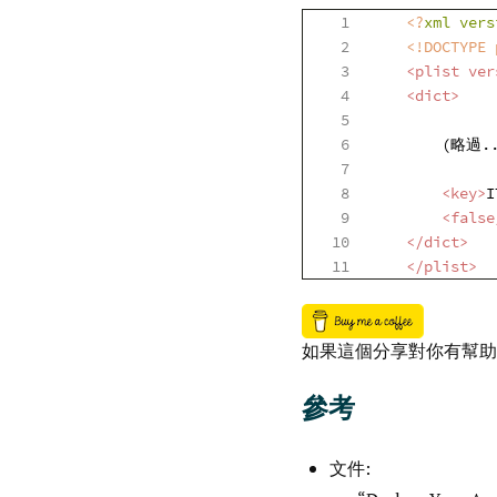
<?
xml vers
<!DOCTYPE 
<
plist
ver
<
dict
>
<
key
>
I
<
false
</
dict
>
</
plist
>
如果這個分享對你有幫助
參考
文件: