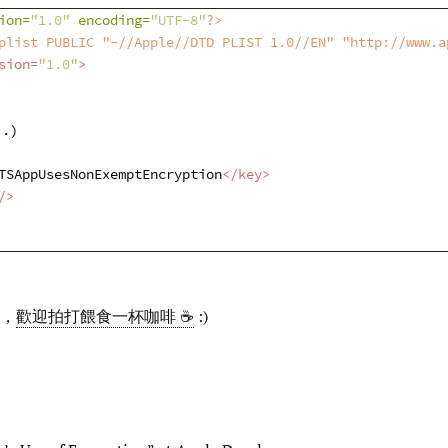
ion=
"1.0"
 encoding=
"UTF-8"
?>
plist PUBLIC "-//Apple//DTD PLIST 1.0//EN" "http://www.a
sion
=
"1.0"
>
TSAppUsesNonExemptEncryption
</
key
>
/>
，
歡迎拍打餵食一杯咖啡 ☕
:)