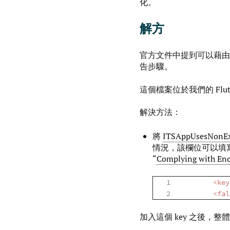
化。
解方
官方文件中提到可以藉
告步驟。
這個檔案位於我們的 Flut
解決方法：
將
ITSAppUsesNonEx
情況，該欄位可以填
“
Complying with Enc
<
key
<
fal
加入這個 key 之後，整體 “