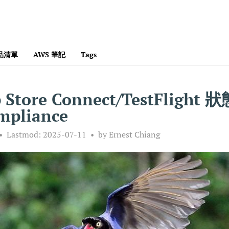
產品清單
AWS 筆記
Tags
p Store Connect/TestFlight
mpliance
Lastmod:
2025-07-11
by Ernest Chiang