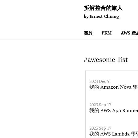
拆解整合的旅人
by Ernest Chiang
關於
PKM
AWS 
#awesome-list
2024 Dec 9
我的 Amazon Nova
2023 Sep 17
我的 AWS App Runn
2023 Sep 17
我的 AWS Lambda 