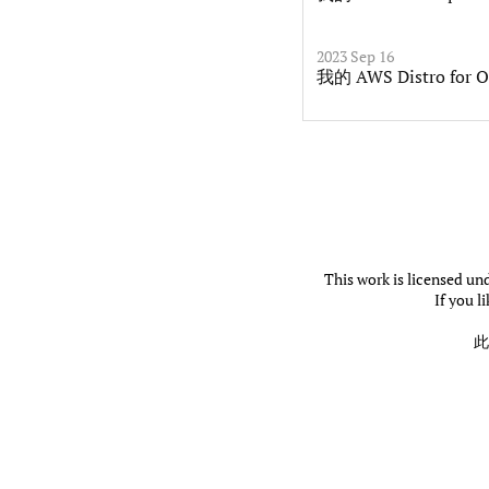
2023 Sep 16
我的 AWS Distro for
This work is licensed un
If you l