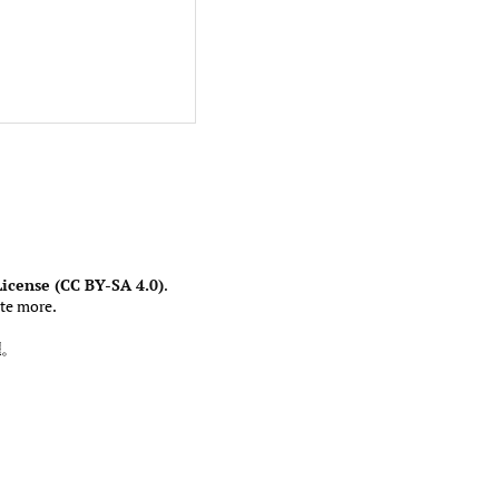
icense (CC BY-SA 4.0)
.
te more.
權
。